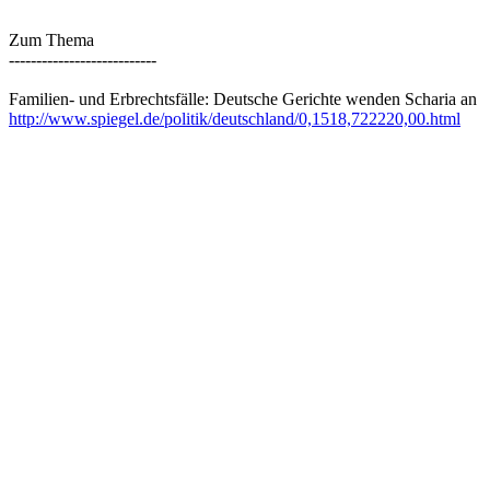
Zum Thema
---------------------------
Familien- und Erbrechtsfälle: Deutsche Gerichte wenden Scharia an
http://www.spiegel.de/politik/deutschland/0,1518,722220,00.html