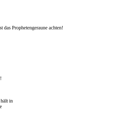
t das Prophetengeraune achten!
!
hält in
e