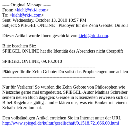
----- Original Message -----
From: <
kiehl@rki-i.com
>
To: <
kiehl@rki-i.com
>
Sent: Wednesday, October 13, 2010 10:57 PM
Subject: SPIEGEL ONLINE - Plädoyer für die Zehn Gebote: Du solls
Dieser Artikel wurde Ihnen geschickt von
kiehl@rki-i.com
.
Bitte beachten Sie:
SPIEGEL ONLINE hat die Identität des Absenders nicht überprüft
SPIEGEL ONLINE, 09.10.2010
-----------------------------------------------------------------
Plädoyer für die Zehn Gebote: Du sollst das Prophetengeraune achten
-----------------------------------------------------------------
Nur für Verlierer! So wurden die Zehn Gebote von Philosophen wie
Nietzsche gerne mal umgedeutet. SPIEGEL-Autor Mathias Schreiber 
seinem neuen Buch dagegen: Gerade in Krisenzeiten erweisen sich di
Bibel-Regeln als gültig - und erklären uns, was ein Banker mit einem
Schafsdieb zu tun hat.
Den vollständigen Artikel erreichen Sie im Internet unter der URL
http://www.spiegel.de/kultur/gesellschaft/0,1518,721666,00.html