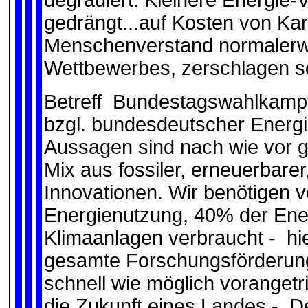
gedrängt...auf Kosten von Ka
Menschenverstand normalerwe
Wettbewerbes, zerschlagen so
Betreff Bundestagswahlkampf
bzgl. bundesdeutscher Energ
Aussagen sind nach wie vor gü
Mix aus fossiler, erneuerbare
Innovationen. Wir benötigen vo
Energienutzung, 40% der Ene
Klimaanlagen verbraucht - hie
gesamte Forschungsförderun
schnell wie möglich vorangetr
die Zukunft eines Landes - D