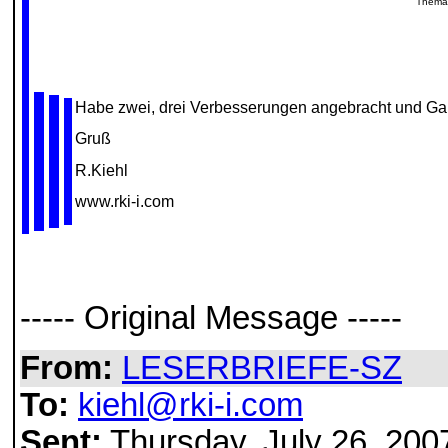
Thema
Habe zwei, drei Verbesserungen angebracht und Gabri
Gruß
R.Kiehl
www.rki-i.com
----- Original Message -----
From:
LESERBRIEFE-SZ
To:
kiehl@rki-i.com
Sent:
Thursday, July 26, 200