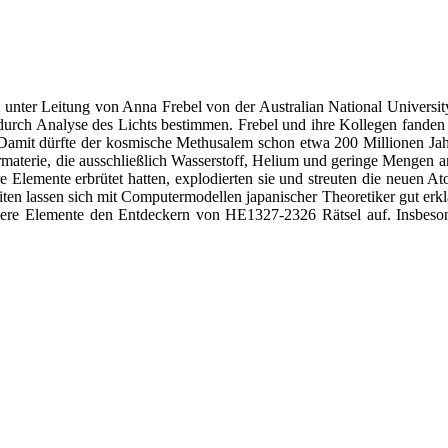
 unter Leitung von Anna Frebel von der Australian National Universit
ch durch Analyse des Lichts bestimmen. Frebel und ihre Kollegen fand
. Damit dürfte der kosmische Methusalem schon etwa 200 Millionen Jah
rmaterie, die ausschließlich Wasserstoff, Helium und geringe Mengen an
Elemente erbrütet hatten, explodierten sie und streuten die neuen At
eiten lassen sich mit Computermodellen japanischer Theoretiker gut erklä
re Elemente den Entdeckern von HE1327-2326 Rätsel auf. Insbesonder