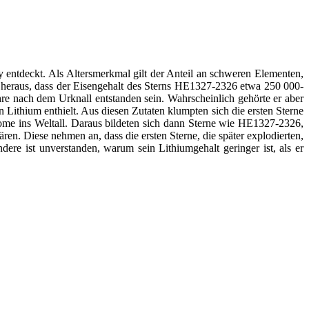
y entdeckt. Als Altersmerkmal gilt der Anteil an schweren Elementen,
en heraus, dass der Eisengehalt des Sterns HE1327-2326 etwa 250 000-
re nach dem Urknall entstanden sein. Wahrscheinlich gehörte er aber
 Lithium enthielt. Aus diesen Zutaten klumpten sich die ersten Sterne
ome ins Weltall. Daraus bildeten sich dann Sterne wie HE1327-2326,
ren. Diese nehmen an, dass die ersten Sterne, die später explodierten,
e ist unverstanden, warum sein Lithiumgehalt geringer ist, als er