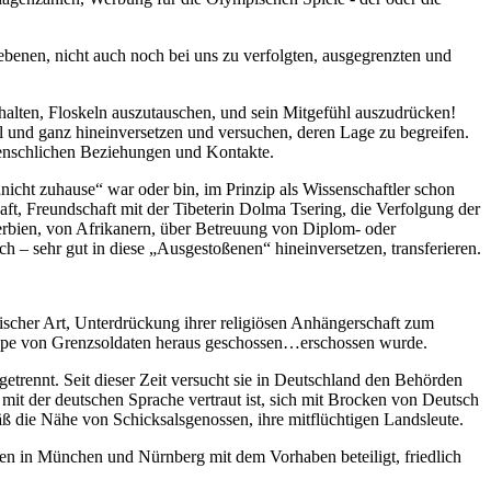
ebenen, nicht auch noch bei uns zu verfolgten, ausgegrenzten und
erhalten, Floskeln auszutauschen, und sein Mitgefühl auszudrücken!
ll und ganz hineinversetzen und versuchen, deren Lage zu begreifen.
enmenschlichen Beziehungen und Kontakte.
nicht zuhause“ war oder bin, im Prinzip als Wissenschaftler schon
ft, Freundschaft mit der Tibeterin Dolma Tsering, die Verfolgung der
erbien, von Afrikanern, über Betreuung von Diplom- oder
 – sehr gut in diese „Ausgestoßenen“ hineinversetzen, transferieren.
ischer Art, Unterdrückung ihrer religiösen Anhängerschaft zum
gruppe von Grenzsoldaten heraus geschossen…erschossen wurde.
etrennt. Seit dieser Zeit versucht sie in Deutschland den Behörden
ht mit der deutschen Sprache vertraut ist, sich mit Brocken von Deutsch
emäß die Nähe von Schicksalsgenossen, ihre mitflüchtigen Landsleute.
nen in München und Nürnberg mit dem Vorhaben beteiligt, friedlich