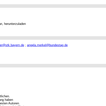
tan, herunterzuladen
ter@stk.bayern.de
;
angela.merkel@bundestag.de
tlichen.
rang haben
festen Autoren.