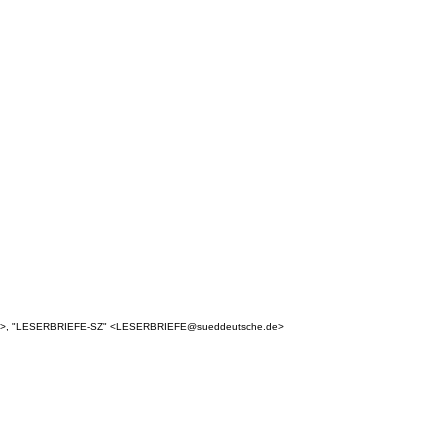
e.de>, "LESERBRIEFE-SZ" <LESERBRIEFE@sueddeutsche.de>