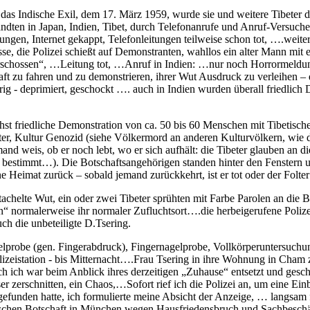
das Indische Exil, dem 17. März 1959, wurde sie und weitere Tibeter d
dten in Japan, Indien, Tibet, durch Telefonanrufe und Anruf-Versuche
tzungen, Internet gekappt, Telefonleitungen teilweise schon tot, ….wei
üsse, die Polizei schießt auf Demonstranten, wahllos ein alter Mann mi
 erschossen“, …Leitung tot, …Anruf in Indien: …nur noch Horrormeldu
ft zu fahren und zu demonstrieren, ihrer Wut Ausdruck zu verleihen –
rig - deprimiert, geschockt …. auch in Indien wurden überall friedlich 
 friedliche Demonstration von ca. 50 bis 60 Menschen mit Tibetischer
ter, Kultur Genozid (siehe Völkermord an anderen Kulturvölkern, wie
nd weis, ob er noch lebt, wo er sich aufhält: die Tibeter glauben an d
 bestimmt…). Die Botschaftsangehörigen standen hinter den Fenstern 
Heimat zurück – sobald jemand zurückkehrt, ist er tot oder der Folter
achelte Wut, ein oder zwei Tibeter sprühten mit Farbe Parolen an die 
n“ normalerweise ihr normaler Zufluchtsort….die herbeigerufene Poliz
ch die unbeteiligte D.Tsering.
chelprobe (gen. Fingerabdruck), Fingernagelprobe, Vollkörperuntersuc
Polizeistation - bis Mitternacht….Frau Tsering in ihre Wohnung in Ch
h ich war beim Anblick ihres derzeitigen „Zuhause“ entsetzt und gesch
ser zerschnitten, ein Chaos,…Sofort rief ich die Polizei an, um eine 
gefunden hatte, ich formulierte meine Absicht der Anzeige, … langsam 
ischen Botschaft in München wegen Hausfriedensbruch und Sachbeschäd