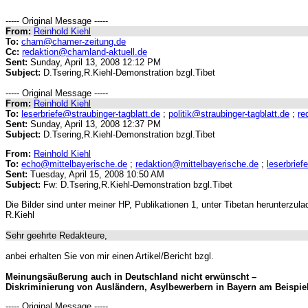
----- Original Message -----
From:
Reinhold Kiehl
To:
cham@chamer-zeitung.de
Cc:
redaktion@chamland-aktuell.de
Sent:
Sunday, April 13, 2008 12:12 PM
Subject:
D.Tsering,R.Kiehl-Demonstration bzgl.Tibet
----- Original Message -----
From:
Reinhold Kiehl
To:
leserbriefe@straubinger-tagblatt.de
;
politik@straubinger-tagblatt.de
;
re
Sent:
Sunday, April 13, 2008 12:37 PM
Subject:
D.Tsering,R.Kiehl-Demonstration bzgl.Tibet
From:
Reinhold Kiehl
To:
echo@mittelbayerische.de
;
redaktion@mittelbayerische.de
;
leserbrief
Sent:
Tuesday, April 15, 2008 10:50 AM
Subject:
Fw: D.Tsering,R.Kiehl-Demonstration bzgl.Tibet
Die Bilder sind unter meiner HP, Publikationen 1, unter Tibetan herunterzula
R.Kiehl
Sehr geehrte Redakteure,
anbei erhalten Sie von mir einen Artikel/Bericht bzgl.
Meinungsäußerung auch in Deutschland nicht erwünscht –
Diskriminierung von Ausländern, Asylbewerbern in Bayern am Beispiel 
----- Original Message -----