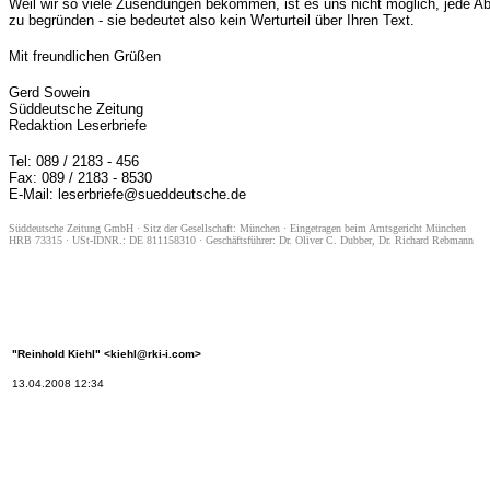
Weil wir so viele Zusendungen bekommen, ist es uns nicht möglich, jede Abl
zu begründen - sie bedeutet also kein Werturteil über Ihren Text.
Mit freundlichen Grüßen
Gerd Sowein
Süddeutsche Zeitung
Redaktion Leserbriefe
Tel: 089 / 2183 - 456
Fax: 089 / 2183 - 8530
E-Mail: leserbriefe@sueddeutsche.de
Süddeutsche Zeitung GmbH · Sitz der Gesellschaft: München · Eingetragen beim Amtsgericht München
HRB 73315 · USt-IDNR.: DE 811158310 · Geschäftsführer: Dr. Oliver C. Dubber, Dr. Richard Rebmann
"Reinhold Kiehl" <kiehl@rki-i.com>
13.04.2008 12:34