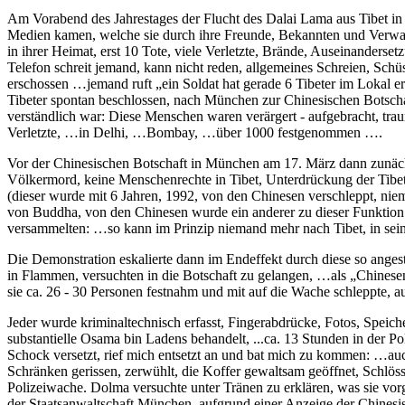
Am Vorabend des Jahrestages der Flucht des Dalai Lama aus Tibet in 
Medien kamen, welche sie durch ihre Freunde, Bekannten und Verwan
in ihrer Heimat, erst 10 Tote, viele Verletzte, Brände, Auseinanderse
Telefon schreit jemand, kann nicht reden, allgemeines Schreien, Sch
erschossen …jemand ruft „ein Soldat hat gerade 6 Tibeter im Lokal
Tibeter spontan beschlossen, nach München zur Chinesischen Botscha
verständlich war: Diese Menschen waren verärgert - aufgebracht, trau
Verletzte, …in Delhi, …Bombay, …über 1000 festgenommen ….
Vor der Chinesischen Botschaft in München am 17. März dann zunächst
Völkermord, keine Menschenrechte in Tibet, Unterdrückung der Tibe
(dieser wurde mit 6 Jahren, 1992, von den Chinesen verschleppt, niema
von Buddha, von den Chinesen wurde ein anderer zu dieser Funktion
versammelten: …so kann im Prinzip niemand mehr nach Tibet, in seine 
Die Demonstration eskalierte dann im Endeffekt durch diese so angest
in Flammen, versuchten in die Botschaft zu gelangen, …als „Chinese
sie ca. 26 - 30 Personen festnahm und mit auf die Wache schleppte, au
Jeder wurde kriminaltechnisch erfasst, Fingerabdrücke, Fotos, Spei
substantielle Osama bin Ladens behandelt, ...ca. 13 Stunden in der 
Schock versetzt, rief mich entsetzt an und bat mich zu kommen: …auc
Schränken gerissen, zerwühlt, die Koffer gewaltsam geöffnet, Schlös
Polizeiwache. Dolma versuchte unter Tränen zu erklären, was sie vor
der Staatsanwaltschaft München, aufgrund einer Anzeige der Chines