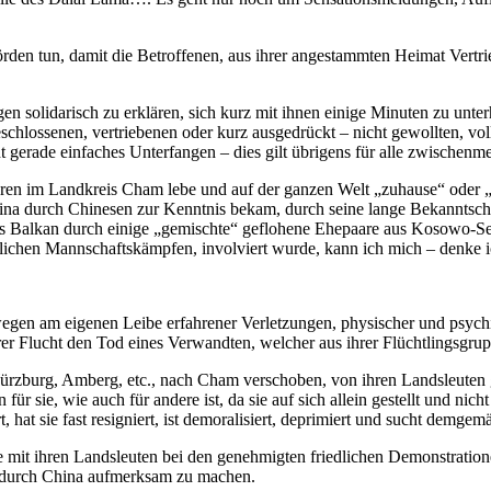
rden tun, damit die Betroffenen, aus ihrer angestammten Heimat Vertri
gen solidarisch zu erklären, sich kurz mit ihnen einige Minuten zu unt
geschlossenen, vertriebenen oder kurz ausgedrückt – nicht gewollten, vo
icht gerade einfaches Unterfangen – dies gilt übrigens für alle zwisch
ahren im Landkreis Cham lebe und auf der ganzen Welt „zuhause“ oder „
ina durch Chinesen zur Kenntnis bekam, durch seine lange Bekanntscha
des Balkan durch einige „gemischte“ geflohene Ehepaare aus Kosowo-S
lichen Mannschaftskämpfen, involviert wurde, kann ich mich – denke ich
wegen am eigenen Leibe erfahrener Verletzungen, physischer und psych
ihrer Flucht den Tod eines Verwandten, welcher aus ihrer Flüchtlings
Würzburg, Amberg, etc., nach Cham verschoben, von ihren Landsleuten g
für sie, wie auch für andere ist, da sie auf sich allein gestellt und nic
t, hat sie fast resigniert, ist demoralisiert, deprimiert und sucht demg
ise mit ihren Landsleuten bei den genehmigten friedlichen Demonstratio
t durch China aufmerksam zu machen.