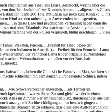
urch Nachrichten aus Tibet, aus Lhasa, geschockt, welche über die
, von dort, bruchstückhaft zur Kenntnis bekam: ….allgemeines Chaos
tere Eskalation, dann 200 Tote, mit Lhasa nur noch kurz Kontakt, … ins
t einem Kind aus den unbeteiligten Anwesenden herausgerufen,
ngen,…, in dieser Lage und psychischen Verfassung haben dann die
 dieses mal ohne Erlaubnis. Was nach meiner Ansicht, vollkommen
Demonstrierende von der Polizei verprügelt, blutig geschlagen, …viele
 Fahne, Plakaten, Parolen, …Freiheit für Tibet, Stopp den
 den an den Indianern in Amerika),… Freiheit für den Pennchen-Lama
ie Wiedergeburt, der Pennchen Lama ist der offizielle 15.Nachfolger
und machten Videoaufnahmen von allen vor der Botschaft
 ausgesetzt.
Botschaftswände, holten die Chinesische Fahne vom Mast, steckten sie
ei machte schließlich mit dem ganzen Durcheinander Schluss, indem
hung, …wie Schwerverbrecher angesehen, …als Terroristen,
am zurückgekommen, war zu ihrem Zustand gleich wieder in einen
ockt. Alles im Zimmer war am falschen Platz, durcheinander, aus den
Einbruchsanzeige mit Sachbeschädigung zu machen, wir gingen zur
fingen die Beamten an zu erklären, dass diese eine Aufforderung von
igung, zu einer Hausdurchsuchung bei den Beteiligten, erhalten