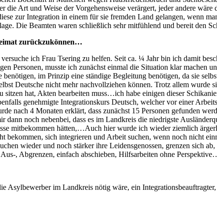
r die Art und Weise der Vorgehensweise verärgert, jeder andere wäre 
se zur Integration in einem für sie fremden Land gelangen, wenn man 
ge. Die Beamten waren schließlich sehr mitfühlend und bereit den Sch
 Heimat zurückzukönnen…
versuche ich Frau Tsering zu helfen. Seit ca. ¼ Jahr bin ich damit besc
n Personen, musste ich zunächst einmal die Situation klar machen un
e benötigen, im Prinzip eine ständige Begleitung benötigen, da sie selb
lbst Deutsche nicht mehr nachvollziehen können. Trotz allem wurde s
zu sitzen hat, Akten bearbeiten muss…ich habe einigen dieser Schikani
nfalls genehmigte Integrationskurs Deutsch, welcher vor einer Arbeitss
rde nach 4 Monaten erklärt, dass zunächst 15 Personen gefunden wer
 mir dann noch nebenbei, dass es im Landkreis die niedrigste Ausländer
se mitbekommen hätten,…Auch hier wurde ich wieder ziemlich ärgerli
cht bekommen, sich integrieren und Arbeit suchen, wenn noch nicht ei
 suchen wieder und noch stärker ihre Leidensgenossen, grenzen sich ab,
Aus-, Abgrenzen, einfach abschieben, Hilfsarbeiten ohne Perspektive
die Asylbewerber im Landkreis nötig wäre, ein Integrationsbeauftragter