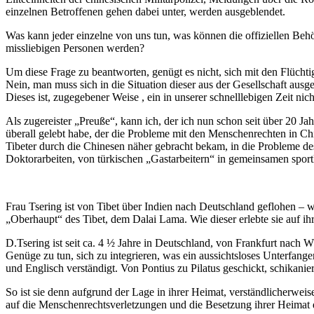
einzelnen Betroffenen gehen dabei unter, werden ausgeblendet.
Was kann jeder einzelne von uns tun, was können die offiziellen Behö
missliebigen Personen werden?
Um diese Frage zu beantworten, genügt es nicht, sich mit den Flüchti
Nein, man muss sich in die Situation dieser aus der Gesellschaft aus
Dieses ist, zugegebener Weise , ein in unserer schnelllebigen Zeit n
Als zugereister „Preuße“, kann ich, der ich nun schon seit über 20 J
überall gelebt habe, der die Probleme mit den Menschenrechten in Ch
Tibeter durch die Chinesen näher gebracht bekam, in die Probleme 
Doktorarbeiten, von türkischen „Gastarbeitern“ in gemeinsamen sport
Frau Tsering ist von Tibet über Indien nach Deutschland geflohen – 
„Oberhaupt“ des Tibet, dem Dalai Lama. Wie dieser erlebte sie auf 
D.Tsering ist seit ca. 4 ½ Jahre in Deutschland, von Frankfurt nach 
Genüge zu tun, sich zu integrieren, was ein aussichtsloses Unterfangen 
und Englisch verständigt. Von Pontius zu Pilatus geschickt, schikanier
So ist sie denn aufgrund der Lage in ihrer Heimat, verständlicherwe
auf die Menschenrechtsverletzungen und die Besetzung ihrer Heima