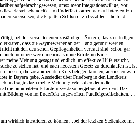
darüber aufgebracht gewesen, umso mehr Integrationswillige, vor
diese derart behandelt?...Im Endeffekt kamen wir auf Intervention
aden zu ersetzen, die kaputten Schlösser zu bezahlen – helfend.
häftigt, bei den verschiedenen zuständigen Ämtern, das zu erledigen,
d erklären, dass die Asylbewerber an der Hand geführt werden
st nicht mit den deutschen Gepflogenheiten vertraut sind, schon gar
ie noch unnötigerweise mehrmals ohne Erfolg im Kreis
erer meine Meinung gesagt und endlich um effektive Hilfe ersucht,
uche zu stehen hat, und nach neuestem Gesetz zu durchlaufen ist, ist
den müssen, die zusammen den Kurs belegen können, ansonsten wäre
quote in Bayern gebe, Aussiedler über Friedberg in den Landkreis
ch und sagte dazu meine Meinung: Wie sollen denn die
nmal die minimalsten Erfordernisse dazu beigebracht werden? Das
 mit Bildung von im Endeffekt ungewollten Parallelgesellschaften, …
…
, um wirklich integrieren zu können…bei der jetzigen Stellenlage mit