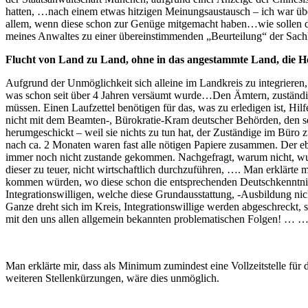
hatten, …nach einem etwas hitzigen Meinungsaustausch – ich war übe
allem, wenn diese schon zur Genüge mitgemacht haben…wie sollen die
meines Anwaltes zu einer übereinstimmenden „Beurteilung“ der Sachla
Flucht von Land zu Land, ohne in das angestammte Land, die
Aufgrund der Unmöglichkeit sich alleine im Landkreis zu integrieren, 
was schon seit über 4 Jahren versäumt wurde…Den Ämtern, zuständige
müssen. Einen Laufzettel benötigen für das, was zu erledigen ist, Hilf
nicht mit dem Beamten-, Bürokratie-Kram deutscher Behörden, den se
herumgeschickt – weil sie nichts zu tun hat, der Zuständige im Büro 
nach ca. 2 Monaten waren fast alle nötigen Papiere zusammen. Der ebe
immer noch nicht zustande gekommen. Nachgefragt, warum nicht, wu
dieser zu teuer, nicht wirtschaftlich durchzuführen, …. Man erklärte
kommen würden, wo diese schon die entsprechenden Deutschkenntnis
Integrationswilligen, welche diese Grundausstattung, -Ausbildung ni
Ganze dreht sich im Kreis, Integrationswillige werden abgeschreckt,
mit den uns allen allgemein bekannten problematischen Folgen! … …
Man erklärte mir, dass als Minimum zumindest eine Vollzeitstelle für 
weiteren Stellenkürzungen, wäre dies unmöglich.