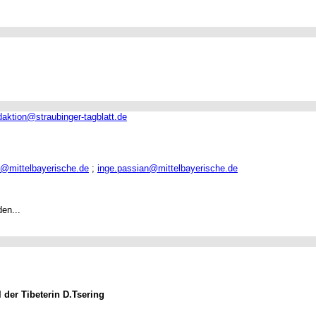
daktion@straubinger-tagblatt.de
e@mittelbayerische.de
;
inge.passian@mittelbayerische.de
den...
der Tibeterin D.Tsering