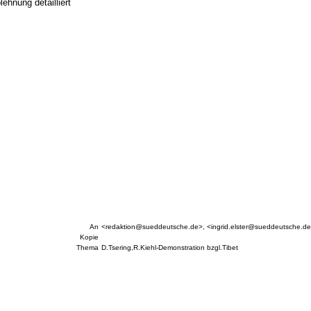
ehnung detailliert
An
<redaktion@sueddeutsche.de>, <ingrid.elster@sueddeutsch
Kopie
Thema
D.Tsering,R.Kiehl-Demonstration bzgl.Tibet