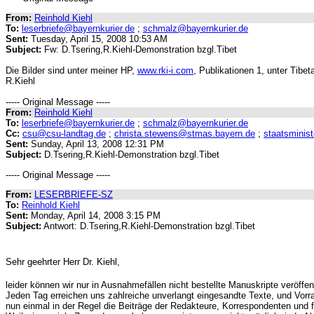
From:
Reinhold Kiehl
To:
leserbriefe@bayernkurier.de
;
schmalz@bayernkurier.de
Sent:
Tuesday, April 15, 2008 10:53 AM
Subject:
Fw: D.Tsering,R.Kiehl-Demonstration bzgl.Tibet
Die Bilder sind unter meiner HP,
www.rki-i.com
, Publikationen 1, unter Tibe
R.Kiehl
----- Original Message -----
From:
Reinhold Kiehl
To:
leserbriefe@bayernkurier.de
;
schmalz@bayernkurier.de
Cc:
csu@csu-landtag.de
;
christa.stewens@stmas.bayern.de
;
staatsminis
Sent:
Sunday, April 13, 2008 12:31 PM
Subject:
D.Tsering,R.Kiehl-Demonstration bzgl.Tibet
----- Original Message -----
From:
LESERBRIEFE-SZ
To:
Reinhold Kiehl
Sent:
Monday, April 14, 2008 3:15 PM
Subject:
Antwort: D.Tsering,R.Kiehl-Demonstration bzgl.Tibet
Sehr geehrter Herr Dr. Kiehl,
leider können wir nur in Ausnahmefällen nicht bestellte Manuskripte veröffen
Jeden Tag erreichen uns zahlreiche unverlangt eingesandte Texte, und Vor
nun einmal in der Regel die Beiträge der Redakteure, Korrespondenten und 