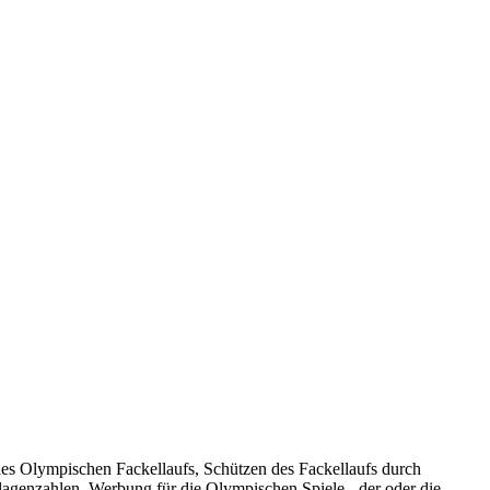
des Olympischen Fackellaufs, Schützen des Fackellaufs durch
lagenzahlen, Werbung für die Olympischen Spiele - der oder die