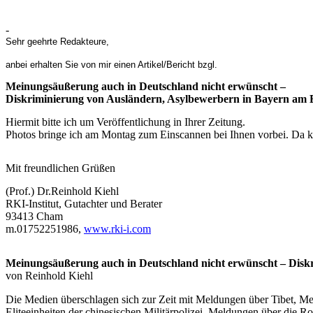
-
Sehr geehrte Redakteure,
anbei erhalten Sie von mir einen Artikel/Bericht bzgl.
Meinungsäußerung auch in Deutschland nicht erwünscht –
Diskriminierung von Ausländern, Asylbewerbern in Bayern am Be
Hiermit bitte ich um Veröffentlichung in Ihrer Zeitung.
Photos bringe ich am Montag zum Einscannen bei Ihnen vorbei. Da k
Mit freundlichen Grüßen
(Prof.) Dr.Reinhold Kiehl
RKI-Institut, Gutachter und Berater
93413 Cham
m.01752251986,
www.rki-i.com
Meinungsäußerung auch in Deutschland nicht erwünscht – Disk
von Reinhold Kiehl
Die Medien überschlagen sich zur Zeit mit Meldungen über Tibet, Men
Eliteeinheiten der chinesischen Militärpolizei, Meldungen über die