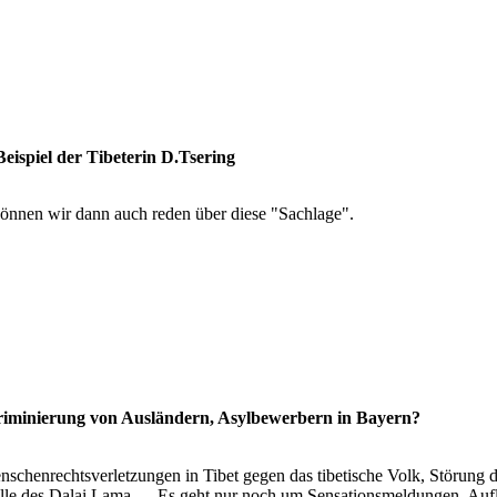
ispiel der Tibeterin D.Tsering
önnen wir dann auch reden über diese "Sachlage".
riminierung von Ausländern, Asylbewerbern in Bayern?
schenrechtsverletzungen in Tibet gegen das tibetische Volk, Störung 
 Rolle des Dalai Lama…. Es geht nur noch um Sensationsmeldungen, Auf