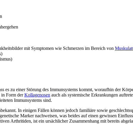
en
nhergehen
ankheitsbilder mit Symptomen wie Schmerzen im Bereich von
Muskulat
s)
tismus)
ass es zu einer Störung des Immunsystems kommt, woraufhin der Körpe
 in Form der
Kollagenosen
auch als systemische Erkrankungen auftrete
leiteten Immunsystems sind.
kannt. In einigen Fällen können jedoch familiäre sowie geschlechtssp
genetische Marker nachweisen, was beides auf einen gewissen Einfluss 
ven Arthritiden, ist ein ursächlicher Zusammenhang mit bereits abgelau