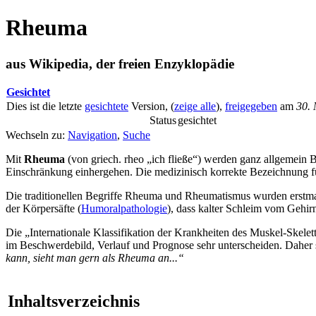
Rheuma
aus Wikipedia, der freien Enzyklopädie
Gesichtet
Dies ist die letzte
gesichtete
Version, (
zeige alle
),
freigegeben
am
30.
Status
gesichtet
Wechseln zu:
Navigation
,
Suche
Mit
Rheuma
(von griech. rheo „ich fließe“) werden ganz allgemein
Einschränkung einhergehen. Die medizinisch korrekte Bezeichnung 
Die traditionellen Begriffe Rheuma und Rheumatismus wurden erstmal
der Körpersäfte (
Humoralpathologie
), dass kalter Schleim vom Gehir
Die „Internationale Klassifikation der Krankheiten des Muskel-Skel
im Beschwerdebild, Verlauf und Prognose sehr unterscheiden. Daher 
kann, sieht man gern als Rheuma an...“
Inhaltsverzeichnis