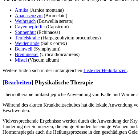
Arnika
(Arnica montana)
Ananasenzym
(Bromelain)
Weihrauch
(Boswellia serrata)
Cayennepfeffer
(Capsicum)
Sonnenhut
(Echinacea)
Teufelskralle
(Harpagophytum procumbens)
Weidenrinde
(Salix cortex)
Beinwell
(Symphytum)
Brennnessel
(Urtica dioica/urens)
Mistel
(Viscum album)
Weitere finden sich in der umfangreichen
Liste der Heilpflanzen
.
[
Bearbeiten
]
Physikalische Therapie
Thermotherapie umfasst jegliche Anwendung von Kälte und Wärme al
Während des akuten Krankheitsschubes hat die lokale Anwendung von
Beschwerden.
Vielversprechende Ergebnisse werden durch die Anwendung der Kryo
Linderung der Schmerzen, die einige Stunden bis einige Wochen and
Hormonspiegels auch die Heilungsprozesse in den geschädigten Ge