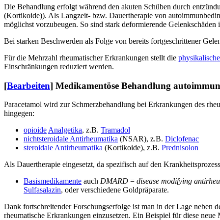
Die Behandlung erfolgt während den akuten Schüben durch entzün
(Kortikoide)). Als Langzeit- bzw. Dauertherapie von autoimmunbedin
möglichst vorzubeugen. So sind stark deformierende Gelenkschäden in 
Bei starken Beschwerden als Folge von bereits fortgeschrittener Gel
Für die Mehrzahl rheumatischer Erkrankungen stellt die
physikalisch
Einschränkungen reduziert werden.
[
Bearbeiten
]
Medikamentöse Behandlung autoimmunb
Paracetamol wird zur Schmerzbehandlung bei Erkrankungen des rheum
hingegen:
opioide
Analgetika
, z.B.
Tramadol
nichtsteroidale Antirheumatika
(NSAR), z.B.
Diclofenac
steroidale Antirheumatika
(Kortikoide), z.B.
Prednisolon
Als Dauertherapie eingesetzt, da spezifisch auf den Krankheitsprozess
Basismedikamente
auch
DMARD
=
disease modifying antirhe
Sulfasalazin
, oder verschiedene Goldpräparate.
Dank fortschreitender Forschungserfolge ist man in der Lage nebe
rheumatische Erkrankungen einzusetzen. Ein Beispiel für diese ne