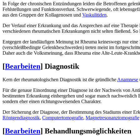
In Folge der chronischen Entzündungen leiden die Betroffenen gele
Fehlstellungen und Funktionsverlust. Schwerwiegende, oft lebensge
aus den Gruppen der Kollagenosen und
Vaskulitiden
.
Der Verlauf einer Erkrankung und das Ansprechen auf eine Therapie k
verschiedenen rheumatischen Erkrankungen nicht selten fließend. So 
Entgegen der landläufigen Meinung ist Rheuma keineswegs nur eine 
(verschleißbedingte Gelenkbeschwerden) treten meist im fortgeschritt
Daher auch die Volksmeinung, dass Rheuma eine Alte-Leute-Krankhei
[
Bearbeiten
]
Diagnostik
Kern der rheumatologischen Diagnostik ist die gründliche
Anamnese
Für die genaue Einordnung einer Diagnose ist der Nachweis von Antikö
bestimmten Erkrankung einhergehen und sogar manch nachweislich Erk
sondern eher einen richtungsweisenden Charakter.
Der Sicherung der Diagnose, der Bestimmung des Stadiums einer Erkr
Röntgendiagnostik
,
Computertomografie
,
Magnetresonanztomografie
[
Bearbeiten
]
Behandlungsmöglichkeiten