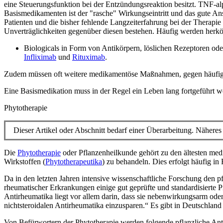
eine Steuerungsfunktion bei der Entzündungsreaktion besitzt. TNF-
Basismedikamenten ist der "rasche" Wirkungseintritt und das gute An
Patienten und die bisher fehlende Langzeiterfahrung bei der Therapie
Unverträglichkeiten gegenüber diesen bestehen. Häufig werden herk
Biologicals in Form von Antikörpern, löslichen Rezeptoren od
Infliximab
und
Rituximab
.
Zudem müssen oft weitere medikamentöse Maßnahmen, gegen häufige 
Eine Basismedikation muss in der Regel ein Leben lang fortgeführt w
Phytotherapie
Dieser Artikel oder Abschnitt bedarf einer Überarbeitung. Näheres 
Die
Phytotherapie
oder Pflanzenheilkunde gehört zu den ältesten medi
Wirkstoffen (
Phytotherapeutika
) zu behandeln. Dies erfolgt häufig in
Da in den letzten Jahren intensive wissenschaftliche Forschung den
rheumatischer Erkrankungen einige gut geprüfte und standardisierte 
Antirheumatika liegt vor allem darin, dass sie nebenwirkungsarm ode
nichtsteroidalen Antirheumatika einzusparen.“ Es gibt in Deutschland
Von Befürwortern der Phytotherapie werden folgende pflanzliche Ant