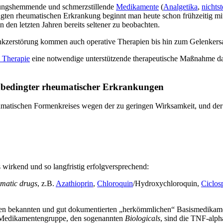
dungshemmende und schmerzstillende
Medikamente
(
Analgetika
,
nichts
gten rheumatischen Erkrankung beginnt man heute schon frühzeitig mi
den letzten Jahren bereits seltener zu beobachten.
enkzerstörung kommen auch operative Therapien bis hin zum Gelenkersa
e Therapie
eine notwendige unterstützende therapeutische Maßnahme da
edingter rheumatischer Erkrankungen
atischen Formenkreises wegen der zu geringen Wirksamkeit, und der d
 wirkend und so langfristig erfolgversprechend:
umatic drugs
, z.B.
Azathioprin
,
Chloroquin
/Hydroxychloroquin,
Ciclos
n den bekannten und gut dokumentierten „herkömmlichen“ Basismedik
ue Medikamentengruppe, den sogenannten
Biologicals
, sind die TNF-alp