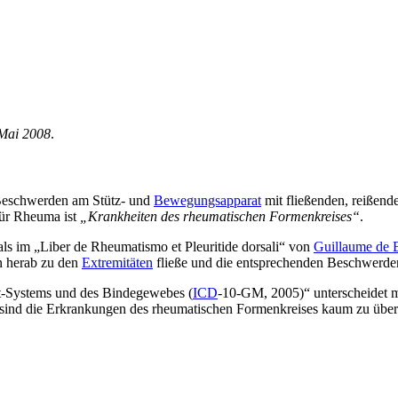
 Mai 2008
.
 Beschwerden am Stütz- und
Bewegungsapparat
mit fließenden, reißend
für Rheuma ist
„Krankheiten des rheumatischen Formenkreises“
.
s im „Liber de Rheumatismo et Pleuritide dorsali“ von
Guillaume de B
n herab zu den
Extremitäten
fließe und die entsprechenden Beschwerden
ett-Systems und des Bindegewebes (
ICD
-10-GM, 2005)“ unterscheidet m
sind die Erkrankungen des rheumatischen Formenkreises kaum zu überb