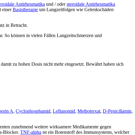
teroidale Antirheumatika
und / oder
steroidale Antirheumatika
t einer
Basistherapie
um Langzeitfolgen wie Gelenkschäden
tz in Betracht.
r. So können in vielen Fällen Langzeitschmerzen und
amit zu hohen Dosis nicht mehr eingesetzt. Bewährt haben sich
porin A
,
Cyclophosphamid
,
Leflunomid
,
Methotrexat
,
D-Penicillamin
,
amenten zunehmend weitere wirksamere Medikamente gegen
ha-Blocker.
TNF-alpha
ist ein Botenstoff des Immunsystems, welcher