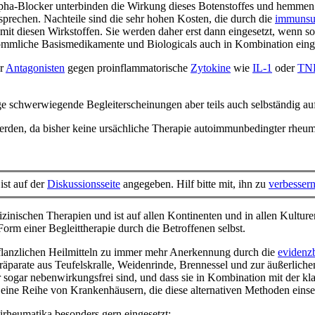
alpha-Blocker unterbinden die Wirkung dieses Botenstoffes und hemme
sprechen. Nachteile sind die sehr hohen Kosten, die durch die
immunsu
 mit diesen Wirkstoffen. Sie werden daher erst dann eingesetzt, wenn s
ömmliche Basismedikamente und Biologicals auch in Kombination einge
er
Antagonisten
gegen proinflammatorische
Zytokine
wie
IL-1
oder
TNF
schwerwiegende Begleiterscheinungen aber teils auch selbständig a
erden, da bisher keine ursächliche Therapie autoimmunbedingter rheum
ist auf der
Diskussionsseite
angegeben. Hilf bitte mit, ihn zu
verbesser
zinischen Therapien und ist auf allen Kontinenten und in allen Kultur
 Form einer Begleittherapie durch die Betroffenen selbst.
 pflanzlichen Heilmitteln zu immer mehr Anerkennung durch die
evidenz
Präparate aus Teufelskralle, Weidenrinde, Brennessel und zur äußerli
r sogar nebenwirkungsfrei sind, und dass sie in Kombination mit der kl
 eine Reihe von Krankenhäusern, die diese alternativen Methoden einse
irheumatika besonders gern eingesetzt: