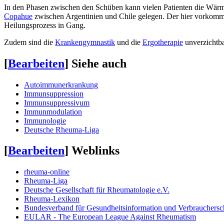
In den Phasen zwischen den Schüben kann vielen Patienten die W
Copahue
zwischen Argentinien und Chile gelegen. Der hier vorkomme
Heilungsprozess in Gang.
Zudem sind die
Krankengymnastik
und die
Ergotherapie
unverzichtba
[
Bearbeiten
]
Siehe auch
Autoimmunerkrankung
Immunsuppression
Immunsuppressivum
Immunmodulation
Immunologie
Deutsche Rheuma-Liga
[
Bearbeiten
]
Weblinks
rheuma-online
Rheuma-Liga
Deutsche Gesellschaft für Rheumatologie e.V.
Rheuma-Lexikon
Bundesverband für Gesundheitsinformation und Verbrauchersc
EULAR - The European League Against Rheumatism