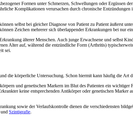
nkbezogener Formen unter Schmerzen, Schwellungen oder Ergüssen der 
fährliche Komplikationen verursachen durch chronische Entzündungen 
önnen selbst bei gleicher Diagnose von Patient zu Patient äußerst unt
können Zeichen mehrerer sich überlappender Erkrankungen bei nur eine
Erkrankung älterer Menschen. Auch junge Erwachsene und selbst Kind
enen Alter auf, während die entzündliche Form (Arthritis) typischerwei
t sei.
und die körperliche Untersuchung. Schon hiermit kann häufig die Art 
rpern und genetischen Markern im Blut des Patienten ein wichtiger Fak
rankter keine entsprechenden Antikörper oder genetischen Marker aufw
ankung sowie der Verlaufskontrolle dienen die verschiedensten bildg
und
Szintigrafie
.