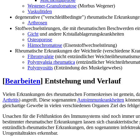
Mischkollagenose
Wegener-Granulomatose
(Morbus Wegener)
Vaskulitiden
degenerative ("verschleißbedingte") rheumatische Erkrankung
Arthrosen
Stoffwechselstörungen, die mit rheumatischen Beschwerden ei
Gicht
und andere Kristallablagerungskrankheiten
Osteoporose
Hämochromatose
(Eisenstoffwechselstörung)
Rheumatische Erkrankungen der Weichteile (verschiedene Kr
Fibromyalgie
(nicht entzündlicher Weichteilrheumatismu
Polymyalgia rheumatica
(entzündlicher Weichteilrheuma
Polymyositis
(Entzündung des Muskelgewebes)
[
Bearbeiten
]
Entstehung und Verlauf
Vielen Erkrankungen des rheumatischen Formenkreises ist gemein, d
Arthritis
) angreift. Diese sogenannten
Autoimmunkrankheiten
können
gleichartige Gewebe in vielen verschiedenen Organen Ziel des fehlge
Ursachen für die Fehlfunktion des Immunsystems sind noch immer unbe
bestimmter rheumatischer Erkrankungen lassen sich charakteristische 
entzündlich-rheumatischer Erkrankungen, den sogenannten infektreakti
Urogenitaltraktes erkennbar.