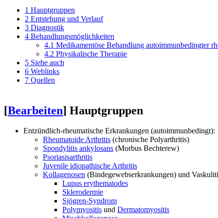
1
Hauptgruppen
2
Entstehung und Verlauf
3
Diagnostik
4
Behandlungsmöglichkeiten
4.1
Medikamentöse Behandlung autoimmunbedingter rh
4.2
Physikalische Therapie
5
Siehe auch
6
Weblinks
7
Quellen
[
Bearbeiten
]
Hauptgruppen
Entzündlich-rheumatische Erkrankungen (autoimmunbedingt):
Rheumatoide Arthritis
(chronische Polyarthritis)
Spondylitis ankylosans
(Morbus Bechterew)
Psoriasisarthritis
Juvenile idiopathische Arthritis
Kollagenosen
(Bindegewebserkrankungen) und Vaskuliti
Lupus erythematodes
Sklerodermie
Sjögren-Syndrom
Polymyositis
und
Dermatomyositis