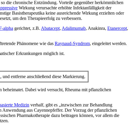
n so die chronische Entzündung. Vorteile gegenüber herkömmlichen
ppressive
Wirkung verursachte erhöhte Infektanfälligkeit der
onstige Basistherapeutika keine ausreichende Wirkung erzielten oder
setzt, um den Therapieerfolg zu verbessern.
-alpha
gerichtet, z.B.
Abatacept
,
Adalimumab
, Anakinra,
Etanercept
,
uftretende Phänomene wie das
Raynaud-Syndrom
, eingeleitet werden.
atischer Erkrankungen möglich ist.
n
, und entferne anschließend diese Markierung.
en beheimatet. Dabei wird versucht, Rheuma mit pflanzlichen
basierte Medizin
verhalf, gibt es „inzwischen zur Behandlung
chen Anwendung aus Cayennepfeffer. Der Vorzug der pflanzlichen
assischen Pharmakotherapie dazu beitragen können, vor allem die
tzen.